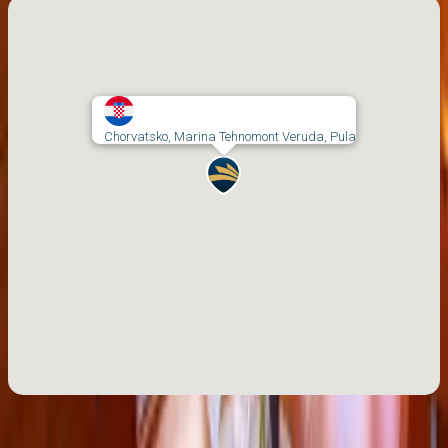
Chorvatsko, Marina Tehnomont Veruda, Pula
Rezervace