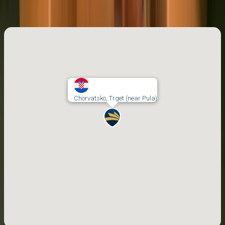
Abovento Nautika
Chorvatsko, Trget (near Pula)