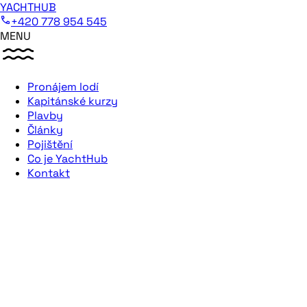
YACHTHUB
+420 778 954 545
MENU
Pronájem lodí
Kapitánské kurzy
Plavby
Články
Pojištění
Co je YachtHub
Kontakt