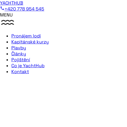
YACHTHUB
+420 778 954 545
MENU
Pronájem lodí
Kapitánské kurzy
Plavby
Články
Pojištění
Co je YachtHub
Kontakt